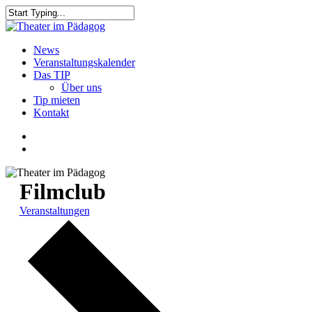
Skip
to
Close
main
Search
content
search
Menu
News
Veranstaltungskalender
Das TIP
Über uns
Tip mieten
Kontakt
facebook
youtube
search
Filmclub
Veranstaltungen