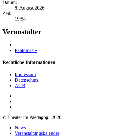
Datum:
8. August 2026
Zeit:
19:54
Veranstalter
Pantomas
»
Rechtliche Informationen
Impressum
Datenschutz
AGB
facebook
youtube
RSS
© Theater im Paedagog | 2020
Close
News
Menu
Veranstaltungskalender