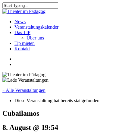
Skip
to
Close
main
Search
content
search
Menu
News
Veranstaltungskalender
Das TIP
Über uns
Tip mieten
Kontakt
facebook
youtube
search
« Alle Veranstaltungen
Diese Veranstaltung hat bereits stattgefunden.
Cubailamos
8. August @ 19:54